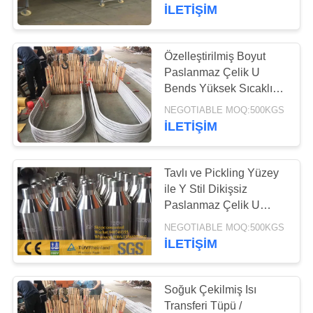
KONTROL
İLETİŞİM
BIZE
Özelleştirilmiş Boyut
10
ULAŞIN
Paslanmaz Çelik U
Ağır Duvar Dikişsiz
Bends Yüksek Sıcaklık
Direnci 1/8 &#39;&#39; -
BIR
Boru
NEGOTIABLE MOQ:500KGS
12 &#39;&#39;
İLETİŞİM
TEKLIF
ISTEĞI
Tavlı ve Pickling Yüzey
ile Y Stil Dikişsiz
HABERLER
Paslanmaz Çelik U
10
Bends
NEGOTIABLE MOQ:500KGS
paslanmaz çelik
İLETİŞİM
boru
Soğuk Çekilmiş Isı
Transferi Tüpü /