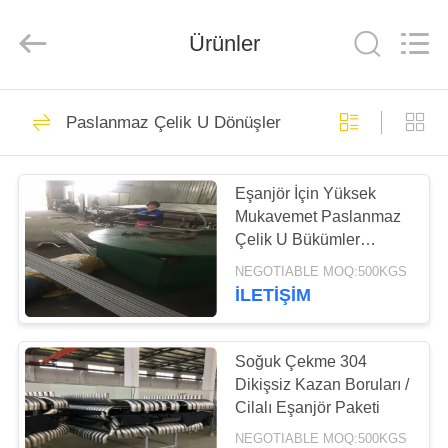
Copyright
©
2018
Ürünler
-
2023
senyusteelpipe.com.
All
Rights
EV
33
Reserved.
Developed
Paslanmaz Çelik U Dönüşler
by
Paslanmaz çelik
ECER
ÜRÜN:%
Dikişsiz boru
Eşanjör İçin Yüksek
S
Mukavemet Paslanmaz
Çelik U Bükümler
HAKKIMIZDA
TP304 / 316L ASTM
NEGOTIABLE MOQ:500KGS
A213
İLETİŞİM
11
FABRIKA
Paslanmaz Çelik
TURU
Soğuk Çekme 304
Dikişsiz Kazan Boruları /
Boru Eşanjör
Cilalı Eşanjör Paketi
KALITE
NEGOTIABLE MOQ:500KGS