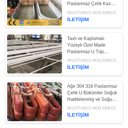
Paslanmaz Çelik Kazan
Boruları Korozyon
NEGOTIABLE MOQ:500KGS
Direnci
İLETİŞİM
10
küçük çaplı
Tavlı ve Kaplamalı
paslanmaz çelik
Yüzeyli Özel Made
Paslanmaz U Tüp
boru
Paketi
NEGOTIABLE MOQ:500KGS
İLETİŞİM
7
Ağır 304 316 Paslanmaz
Paslanmaz Çelik U
Çelik U Bükümler Soğuk
Haddelenmiş ve Soğuk
Dönüşler
Çekme
NEGOTIABLE MOQ:500KGS
İLETİŞİM