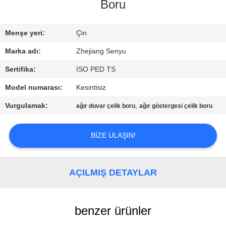
KONTROL
Boru
BIZE
Menşe yeri:
Çin
ULAŞIN
Marka adı:
Zhejiang Senyu
Sertifika:
ISO PED TS
HABERLER
Model numarası:
Kesintisiz
Vurgulamak:
,
ağır duvar çelik boru
ağır göstergesi çelik boru
BIR
TEKLIF
BIZE ULAŞIN!
ISTEĞI
AÇILMIŞ DETAYLAR
SITE
HARITASI
benzer ürünler