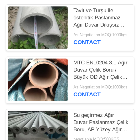
PRIVACY
POLICY
Tavlı ve Turşu ile
östenitik Paslanmaz
Ağır Duvar Dikişsiz
Boru
As Negotiation MOQ:1000kgs
CONTACT
MTC EN10204.3.1 Ağır
Duvar Çelik Boru /
Büyük OD Ağır Çelik
Boru ASTM A312
As Negotiation MOQ:1000kgs
CONTACT
Su geçirmez Ağır
Duvar Paslanmaz Çelik
Boru, AP Yüzey Ağır
Ölçer Çelik Boru
negotiable MOQ:500KGS