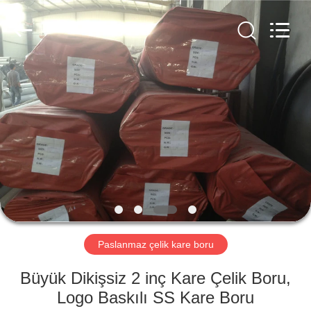
Copyright
©
2018
-
2025
Zhejiang
Senyu
Stainless
EV
Steel
Co.,
Ltd.
All
Rights
ÜRÜN:%
Reserved.
Developed
by
S
ECER
HAKKIMIZDA
FABRIKA
TURU
Paslanmaz çelik kare boru
Büyük Dikişsiz 2 inç Kare Çelik Boru,
KALITE
Logo Baskılı SS Kare Boru