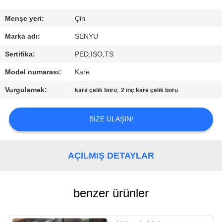
KONTROL
Menşe yeri:
Çin
BIZE
Marka adı:
SENYU
ULAŞIN
Sertifika:
PED,ISO,TS
Model numarası:
Kare
HABERLER
Vurgulamak:
,
kare çelik boru
2 inç kare çelik boru
BIR
BIZE ULAŞIN!
TEKLIF
ISTEĞI
AÇILMIŞ DETAYLAR
SITE
HARITASI
benzer ürünler