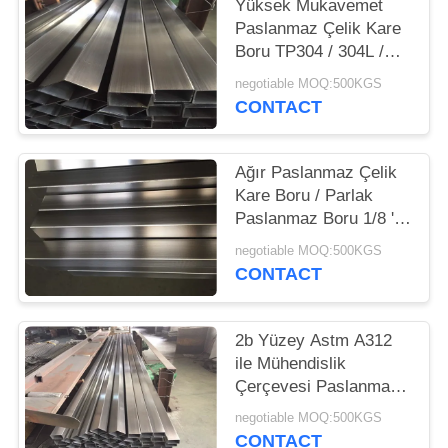
PRIVACY
Yüksek Mukavemet
Paslanmaz Çelik Kare
POLICY
Boru TP304 / 304L /
316L Geri Dönüşüm
negotiable MOQ:500KGS
Özelliği
CONTACT
Ağır Paslanmaz Çelik
Kare Boru / Parlak
Paslanmaz Boru 1/8 '' -
16 ''
negotiable MOQ:500KGS
CONTACT
2b Yüzey Astm A312
ile Mühendislik
Çerçevesi Paslanmaz
Çelik Kare Boru
negotiable MOQ:500KGS
CONTACT