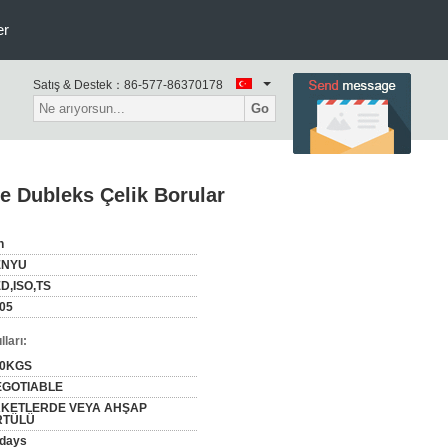
er
Satış & Destek：
86-577-86370178
Go
e Dubleks Çelik Borular
n
ENYU
D,ISO,TS
05
ları:
00KGS
EGOTIABLE
AKETLERDE VEYA AHŞAP
RTÜLÜ
days