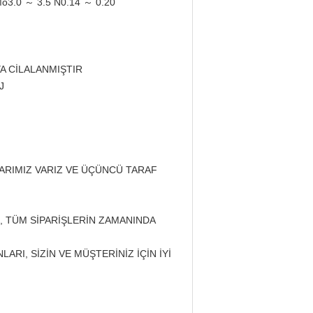
Mo3.0 ～ 3.5 N0.14 ～ 0.20
A CİLALANMIŞTIR
J
LARIMIZ VARIZ VE ÜÇÜNCÜ TARAF
, TÜM SİPARİŞLERİN ZAMANINDA
ARI, SİZİN VE MÜŞTERİNİZ İÇİN İYİ