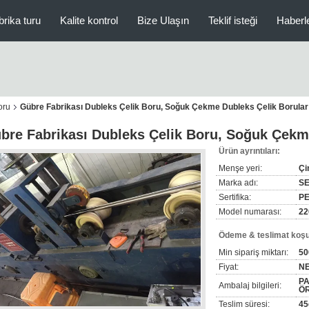
brika turu
Kalite kontrol
Bize Ulaşın
Teklif isteği
Haberl
oru
Gübre Fabrikası Dubleks Çelik Boru, Soğuk Çekme Dubleks Çelik Borular
bre Fabrikası Dubleks Çelik Boru, Soğuk Çekm
Ürün ayrıntıları:
Menşe yeri:
Çi
Marka adı:
S
Sertifika:
PE
Model numarası:
22
Ödeme & teslimat koşul
Min sipariş miktarı:
5
Fiyat:
N
P
Ambalaj bilgileri:
Ö
Teslim süresi:
45