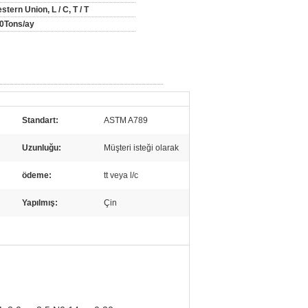
stern Union, L / C, T / T
0Tons/ay
Standart:
ASTM A789
Uzunluğu:
Müşteri isteği olarak
ödeme:
tt veya l/c
Yapılmış:
Çin