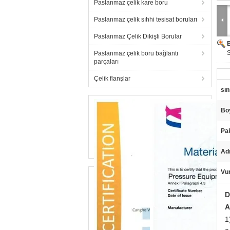
Paslanmaz çelik kare boru
Paslanmaz çelik sıhhi tesisat boruları
Paslanmaz Çelik Dikişli Borular
Paslanmaz çelik boru bağlantı
parçaları
Çelik flanşlar
sın
Bo
Pa
Adı
Vu
D
A
1