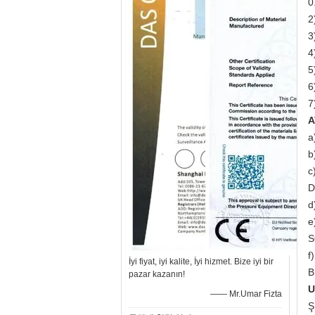
0
2
3
4
5
6
7
A
a
b
c
D
d
e
S
f
İyi fiyat, iyi kalite, İyi hizmet. Bize iyi bir
B
pazar kazanın!
U
—— Mr.Umar Fizta
Ş