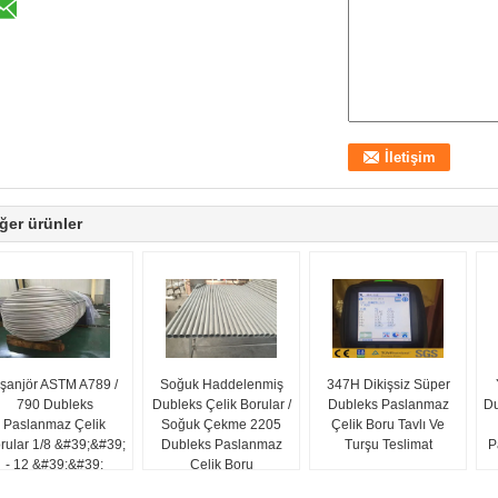
ğer ürünler
şanjör ASTM A789 /
Soğuk Haddelenmiş
347H Dikişsiz Süper
790 Dubleks
Dubleks Çelik Borular /
Dubleks Paslanmaz
Du
Paslanmaz Çelik
Soğuk Çekme 2205
Çelik Boru Tavlı Ve
rular 1/8 &#39;&#39;
Dubleks Paslanmaz
Turşu Teslimat
P
- 12 &#39;&#39;
Çelik Boru