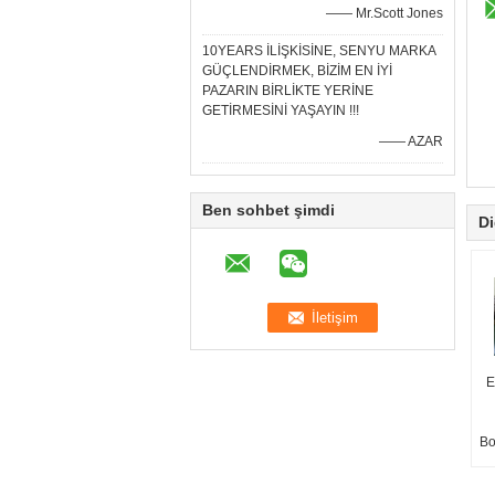
—— Mr.Scott Jones
10YEARS İLİŞKİSİNE, SENYU MARKA
GÜÇLENDİRMEK, BİZİM EN İYİ
PAZARIN BİRLİKTE YERİNE
GETİRMESİNİ YAŞAYIN !!!
—— AZAR
Ben sohbet şimdi
Di
E
Bo