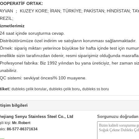
OOPERATİF ORTAK:
AYVAN ； KUZEY KORE; İRAN; TÜRKİYE; PAKİSTAN; HİNDİSTAN; T
REZİL;
izmetlerimiz
 24 saat içinde soruşturma cevap.
 Distribütörümüze özel indirim ve satışların korunması sağlanmaktadır.
 Örnek: sipariş miktarı yeterince büyükse bir hafta içinde test için numun
enellikle sizin tarafınızdan ödenir, resmi siparişimiz olduğunda masraflar 
 Profesyonel fabrika: Biz 1992 yılından bu yana üreticiyiz, her zaman siz
unabiliriz.
 QC sistemi: sevkiyat öncesi% 100 muayene.
,
,
tiket:
dubleks çelik borular
dubleks çelik boru
dubleks ss boru
etişim bilgileri
hejiang Senyu Stainless Steel Co., Ltd
Sorgunuzu doğrudan 
gili kişi:
Mr. Robert
aks:
86-577-86371634