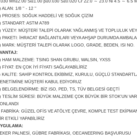
.030 Mn≤2.00 Si≤1.00 p≤0.030 S≤0.020 Cr 22.0 ～ 23.0 Ni 4.5 ～ 6.5 
) ALAN: 1/8 '' - 12 ''
) PROSES: SOĞUK HADDELİ VE SOĞUK ÇİZİM
) STANDART: ASTM A789
) YÜZEY: MÜŞTERİ TALEPİ OLARAK YAĞLANMIŞ VE TOPLULUK VEY
) PAKETI: İHRACAT BAĞLANTILARI VEYA AHŞAP DURUMDA AMBALA
) MARK: MÜŞTERİ TALEPİ OLARAK LOGO, GRADE, BEDEN, ISI NO.
VANTAJ:
) HAM MALZEME: TSING SHAN GRUBU, WALSIN, YXSS
) FİYAT: EN ÇOK İYİ FİYATI SAĞLAYABİLİRİZ
) KALİTE: SAHİP KONTROL EKİBİMİZ, KURULU, GÜÇLÜ STANDART
ENETİMİNE MÜŞTERİ KABUL EDİYORUZ
) BELGELENDİRME: BİZ ISO, PED, TS, TÜV BELGESİ GEÇTİ
) TESLİM SÜRESİ: BÜYÜK MALZEME ÇOK BÜYÜK BİR STOK'UN VAR
ONLANDI
) FABRİKA: GÜZEL OFİS VE ATÖLYE ÇEVRE, KOMPLE TEST EKİPMANL
İR ETKİLİ YAPABİLİRİZ
YGULAMA:
EKER PALNESİ, GÜBRE FABRİKASI, OECANEERING BAŞVURUSU