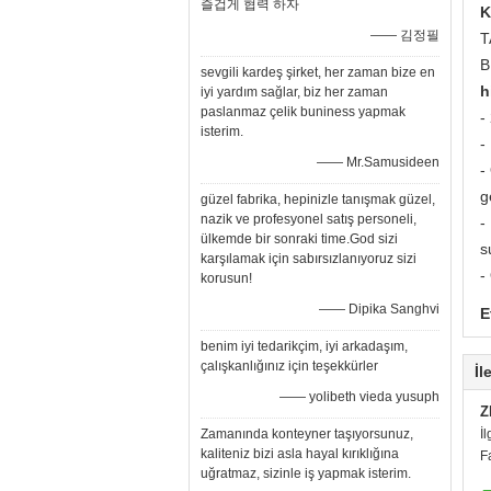
즐겁게 협력 하자
K
—— 김정필
T
B
sevgili kardeş şirket, her zaman bize en
h
iyi yardım sağlar, biz her zaman
paslanmaz çelik buniness yapmak
-
isterim.
-
—— Mr.Samusideen
-
g
güzel fabrika, hepinizle tanışmak güzel,
nazik ve profesyonel satış personeli,
-
ülkemde bir sonraki time.God sizi
s
karşılamak için sabırsızlanıyoruz sizi
-
korusun!
—— Dipika Sanghvi
E
benim iyi tedarikçim, iyi arkadaşım,
çalışkanlığınız için teşekkürler
İl
—— yolibeth vieda yusuph
Z
Zamanında konteyner taşıyorsunuz,
İl
kaliteniz bizi asla hayal kırıklığına
F
uğratmaz, sizinle iş yapmak isterim.